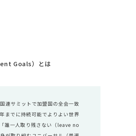
ent Goals）とは
月の国連サミットで加盟国の全会一致
0年までに持続可能でよりよい世界
一人取り残さない（leave no
国自身が取り組むユニバーサル（普遍