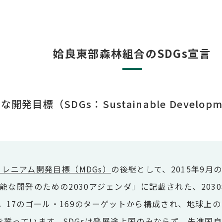
姶良東部森林組合のSDGs宣言
開発目標（SDGs：Sustainable Developm
ミレニアム開発目標（MDGs）
の後継として、2015年9
能な開発のための2030アジェンダ」に記載された、203
17のゴール・169のターゲットから構成され、地球上の「誰
」ことを誓っています。SDGsは発展途上国のみならず、先進